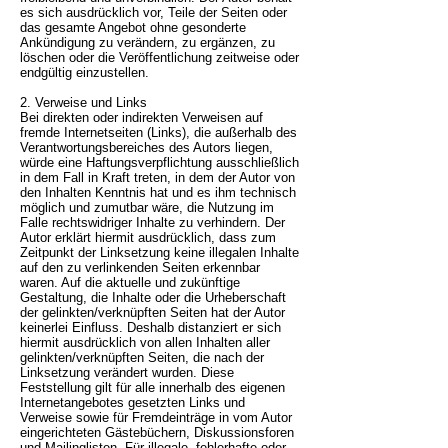
es sich ausdrücklich vor, Teile der Seiten oder
das gesamte Angebot ohne gesonderte
Ankündigung zu verändern, zu ergänzen, zu
löschen oder die Veröffentlichung zeitweise oder
endgültig einzustellen.
2. Verweise und Links
Bei direkten oder indirekten Verweisen auf
fremde Internetseiten (Links), die außerhalb des
Verantwortungsbereiches des Autors liegen,
würde eine Haftungsverpflichtung ausschließlich
in dem Fall in Kraft treten, in dem der Autor von
den Inhalten Kenntnis hat und es ihm technisch
möglich und zumutbar wäre, die Nutzung im
Falle rechtswidriger Inhalte zu verhindern. Der
Autor erklärt hiermit ausdrücklich, dass zum
Zeitpunkt der Linksetzung keine illegalen Inhalte
auf den zu verlinkenden Seiten erkennbar
waren. Auf die aktuelle und zukünftige
Gestaltung, die Inhalte oder die Urheberschaft
der gelinkten/verknüpften Seiten hat der Autor
keinerlei Einfluss. Deshalb distanziert er sich
hiermit ausdrücklich von allen Inhalten aller
gelinkten/verknüpften Seiten, die nach der
Linksetzung verändert wurden. Diese
Feststellung gilt für alle innerhalb des eigenen
Internetangebotes gesetzten Links und
Verweise sowie für Fremdeinträge in vom Autor
eingerichteten Gästebüchern, Diskussionsforen
und Mailinglisten. Für illegale, fehlerhafte oder