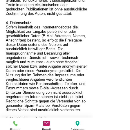
Grafiken, Tondokumente, Videosequenzen und
Texte in anderen elektronischen oder
gedruckten Publikationen ist ohne ausdrückliche
Zustimmung des Autors nicht gestattet.
4. Datenschutz
Sofern innerhalb des Internetangebotes die
Möglichkeit zur Eingabe persönlicher oder
geschäftlicher Daten (E-Mail-Adressen, Namen,
Anschriften) besteht, so erfolgt die Preisgabe
dieser Daten seitens des Nutzers auf
ausdrücklich freiwilliger Basis. Die
Inanspruchnahme und Bezahlung aller
angebotenen Dienste ist - soweit technisch
möglich und zumutbar - auch ohne Angabe
solcher Daten bzw. unter Angabe anonymisierter
Daten oder eines Pseudonyms gestattet. Die
Nutzung der im Rahmen des Impressums oder
vergleichbarer Angaben veröffentlichten
Kontaktdaten wie Postanschriften, Telefon- und
Faxnummern sowie E-Mail-Adressen durch
Dritte zur Übersendung von nicht ausdrücklich
angeforderten Informationen ist nicht gestattet.
Rechtliche Schritte gegen die Versender von so
genannten Spam-Mails bei Verstößen gegen
dieses Verbot sind ausdrücklich vorbehalten.
5. Rechtswirksamkeit dieses
Haftungsausschlusses Dieser
Haftungsausschluss ist als Teil des
Phone
Email
Address